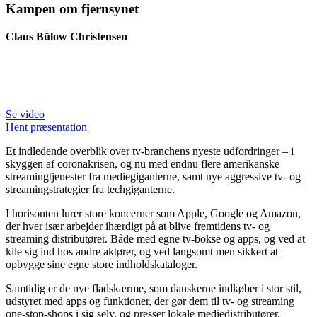
Kampen om fjernsynet
Claus Bülow Christensen
Se video
Hent præsentation
Et indledende overblik over tv-branchens nyeste udfordringer – i
skyggen af coronakrisen, og nu med endnu flere amerikanske
streamingtjenester fra mediegiganterne, samt nye aggressive tv- og
streamingstrategier fra techgiganterne.
I horisonten lurer store koncerner som Apple, Google og Amazon,
der hver især arbejder ihærdigt på at blive fremtidens tv- og
streaming distributører. Både med egne tv-bokse og apps, og ved at
kile sig ind hos andre aktører, og ved langsomt men sikkert at
opbygge sine egne store indholdskataloger.
Samtidig er de nye fladskærme, som danskerne indkøber i stor stil,
udstyret med apps og funktioner, der gør dem til tv- og streaming
one-stop-shops i sig selv, og presser lokale mediedistributører.