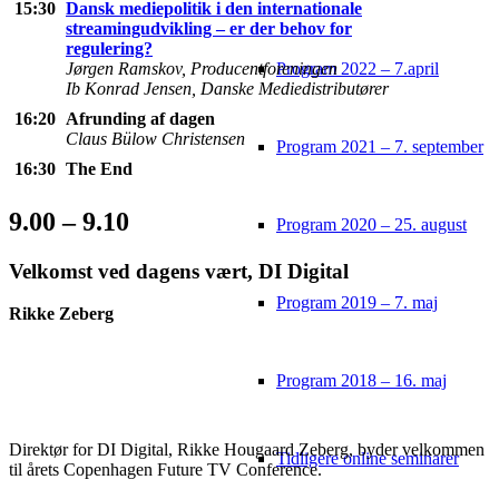
15:30
Dansk mediepolitik i den internationale
streamingudvikling – er der behov for
regulering?
Program 2022 – 7.april
Jørgen Ramskov, Producentforeningen
Ib Konrad Jensen, Danske Mediedistributører
16:20
Afrunding af dagen
Claus Bülow Christensen
Program 2021 – 7. september
16:30
The End
9.00 – 9.10
Program 2020 – 25. august
Velkomst ved dagens vært, DI Digital
Program 2019 – 7. maj
Rikke Zeberg
Program 2018 – 16. maj
Direktør for DI Digital, Rikke Hougaard Zeberg, byder velkommen
Tidligere online seminarer
til årets Copenhagen Future TV Conference.