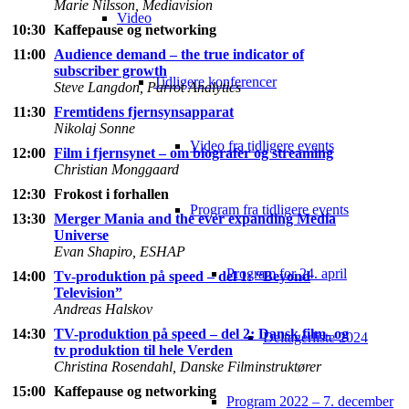
Marie Nilsson, Mediavision
Video
10:30
Kaffepause og networking
11:00
Audience demand – the true indicator of
subscriber growth
Tidligere konferencer
Steve Langdon, Parrot Analytics
11:30
Fremtidens fjernsynsapparat
Nikolaj Sonne
Video fra tidligere events
12:00
Film i fjernsynet – om biografer og streaming
Christian Monggaard
12:30
Frokost i forhallen
Program fra tidligere events
13:30
Merger Mania and the ever expanding Media
Universe
Evan Shapiro, ESHAP
Program for 24. april
14:00
Tv-produktion på speed – del 1: “Beyond
Television”
Andreas Halskov
14:30
TV-produktion på speed – del 2: Dansk film- og
Deltagerliste 2024
tv produktion til hele Verden
Christina Rosendahl, Danske Filminstruktører
15:00
Kaffepause og networking
Program 2022 – 7. december