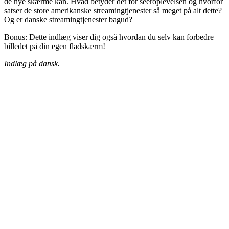
de nye skærme kan. Hvad betyder det for seeroplevelsen og hvorfor
satser de store amerikanske streamingtjenester så meget på alt dette?
Og er danske streamingtjenester bagud?
Bonus: Dette indlæg viser dig også hvordan du selv kan forbedre
billedet på din egen fladskærm!
Indlæg på dansk.