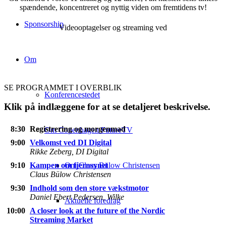
spændende, koncentreret og nyttig viden om fremtidens tv!
Sponsorship
Videooptagelser og streaming ved
Om
SE PROGRAMMET I OVERBLIK
Konferencestedet
Klik på indlæggene for at se detaljeret beskrivelse.
8:30
Registrering og morgenmad
Om Copenhagen FutureTV
9:00
Velkomst ved DI Digital
Rikke Zeberg, DI Digital
Om Claus Bülow Christensen
9:10
Kampen om fjernsynet
Claus Bülow Christensen
9:30
Indhold som den store vækstmotor
Daniel Ebert Pedersen, Wilke
Aktuelle foredrag
10:00
A closer look at the future of the Nordic
Streaming Market