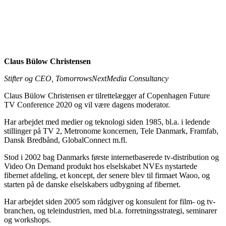
Claus Bülow Christensen
Stifter og CEO, TomorrowsNextMedia Consultancy
Claus Bülow Christensen er tilrettelægger af Copenhagen Future
TV Conference 2020 og vil være dagens moderator.
Har arbejdet med medier og teknologi siden 1985, bl.a. i ledende
stillinger på TV 2, Metronome koncernen, Tele Danmark, Framfab,
Dansk Bredbånd, GlobalConnect m.fl.
Stod i 2002 bag Danmarks første internetbaserede tv-distribution og
Video On Demand produkt hos elselskabet NVEs nystartede
fibernet afdeling, et koncept, der senere blev til firmaet Waoo, og
starten på de danske elselskabers udbygning af fibernet.
Har arbejdet siden 2005 som rådgiver og konsulent for film- og tv-
branchen, og teleindustrien, med bl.a. forretningsstrategi, seminarer
og workshops.