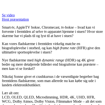
Se video
Hent præsentation
Smart-tv, AppleTV bokse, Chromecast, tv-bokse – hvad kan vi
forvente i fremtiden af selve tv-apparatet hjemme i stuen? Hvor store
skærme har vi plads til og lyst til at have i stuen?
Kan vores fladskærme i fremtiden virkelig matche en
biografoplevelse i storhed, og kan
high frame rate
(HFR) give den
ultimative sportsoplevelse i stuen?
Nye fladskærme med
high dynamic range
(HDR) og 4K giver
bedre og mere detaljerede billeder end biograferne kan præstere –
men kan vi se forskel?
Nikolaj Sonne giver et crashkursus i de væsentligste begreber bag
fremtidens fladskærme, som man allerede nu kan købe sig ude i
landets elektronikbutikker.
Lær alt om:
LCD, OLED, QLED, Microdimming, HDR, 4K, UHD, HFR,
WCG, Dolby Atmos, Dolby Vision, Filmmaker Mode – alt det som