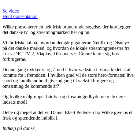
Se video
Hent præsentation
Wilke præsenterer en helt frisk brugerundersøgelse, der kortlægger
det danske tv- og streamingmarked her og nu.
Vi får friske tal på, hvordan det går giganterne Netflix og Disney+
på det danske marked, og hvordan de lokale streamingtjenester fra
f.eks. DR, TV 2, Viaplay, Discovery+, Cmore klarer sig hos
forbrugerne.
Denne gang dykker vi også ned i, hvor væksten i tv-markedet skal
komme fra i fremtiden. I hvilken grad vil de store hero-formater, live
sport og familieindhold give adgang til vækst i brugere og
omsætning de kommende år?
Og hvilke målgrupper bør tv- og streamingudbyderne rette deres
indsats mod?
Dette og meget andet vil Daniel Ebert Pedersen fra Wilke give os et
frisk og spændende indblik i.
Indlæg på dansk.