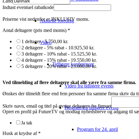
Land
Indtast eventuel rabatkode
Priserne vist nedenfor er INKLUSIV moms.
Aktuelle foredrag
Antal deltagere (pris med moms)
*
1 deltager -
5.750,00 kr.
Video
2 deltagere - 5% rabat -
10.925,50 kr.
3 deltagere - 10% rabat -
15.525,50 kr.
4 deltagere - 15% rabat -
19.550,00 kr.
Tidligere konferencer
5 deltagere - 20% rabat -
23.000,00 kr.
Ved tilmelding af flere deltagere skal alle være fra samme firma.
Video fra tidligere events
Ønskes der tilmeldt flere end fem personer fra samme firma skriv da ti
Skriv navn, email og titel på øvrige deltagere fra firmaet
Program fra tidligere events
Opret en profil på FutureTV og modtag nyhedsbreve og adgang til sær
Ja tak
Program for 24. april
Husk at krydse af
*