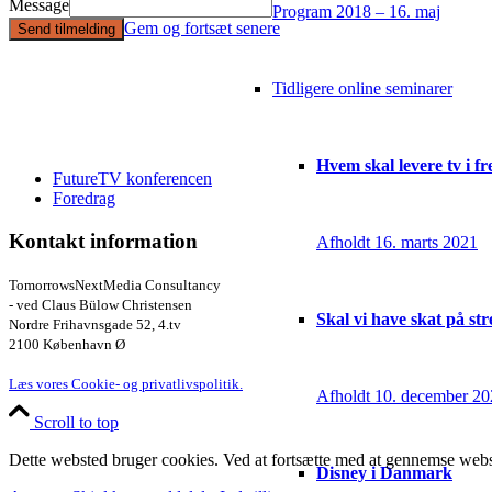
Message
Program 2018 – 16. maj
Gem og fortsæt senere
Send tilmelding
Tidligere online seminarer
Hvem skal levere tv i f
FutureTV konferencen
Foredrag
Kontakt information
Afholdt 16. marts 2021
TomorrowsNextMedia Consultancy
- ved Claus Bülow Christensen
Skal vi have skat på st
Nordre Frihavnsgade 52, 4.tv
2100 København Ø
Læs vores Cookie- og privatlivspolitik.
Afholdt 10. december 2
Scroll to top
Dette websted bruger cookies. Ved at fortsætte med at gennemse webst
Disney i Danmark