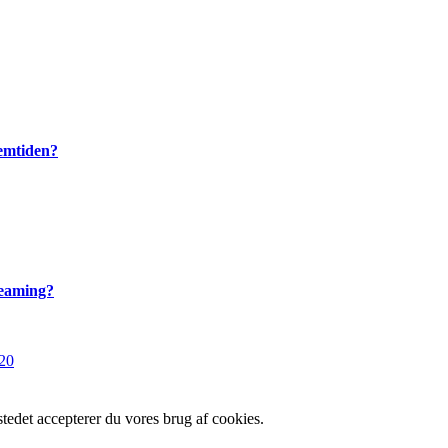
remtiden?
reaming?
020
edet accepterer du vores brug af cookies.