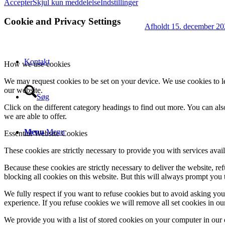
Accepter
Skjul kun meddelelse
Indstillinger
Cookie and Privacy Settings
Afholdt 15. december 2
Kontakt
How we use cookies
We may request cookies to be set on your device. We use cookies to le
our website.
Søg
Click on the different category headings to find out more. You can a
we are able to offer.
Menu
Menu
Essential Website Cookies
These cookies are strictly necessary to provide you with services avail
Because these cookies are strictly necessary to deliver the website, 
blocking all cookies on this website. But this will always prompt you t
We fully respect if you want to refuse cookies but to avoid asking you a
experience. If you refuse cookies we will remove all set cookies in o
We provide you with a list of stored cookies on your computer in ou