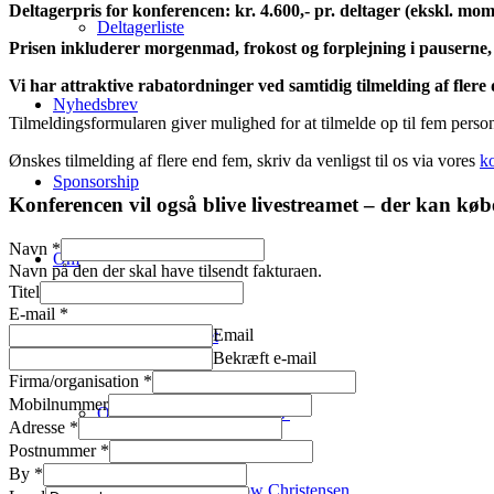
Deltagerpris for konferencen: kr. 4.600,- pr. deltager (ekskl. mom
Deltagerliste
Prisen inkluderer morgenmad, frokost og forplejning i pauserne, 
Vi har attraktive rabatordninger ved samtidig tilmelding af flere
Nyhedsbrev
Tilmeldingsformularen giver mulighed for at tilmelde op til fem person
Ønskes tilmelding af flere end fem, skriv da venligst til os via vores
k
Sponsorship
Konferencen vil også blive livestreamet – der kan k
Navn
*
Om
Navn på den der skal have tilsendt fakturaen.
Titel
E-mail
*
Email
Konferencestedet
Bekræft e-mail
Firma/organisation
*
Mobilnummer
Om Copenhagen FutureTV
Adresse
*
Postnummer
*
By
*
Om Claus Bülow Christensen