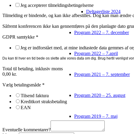
Jeg accepterer tilmeldingsbetingelserne
Deltagerliste 2024
Tilmelding er bindende, og kan ikke afbestilles. Dog kan man ændre d
Såfremt konferencen ikke kan gennemføres på den planlagte dato grundet
Program 2022 – 7. december
GDPR samtykke
*
Jeg er indforstået med, at mine indtastede data gemmes af 
Program 2022 – 7.april
Du kan til hver en tid bede os slette alle vores data om dig. Brug hertil venligst v
Total til betaling, inklusiv moms
0,00 kr.
Program 2021 – 7. september
Vælg betalingsmåde
*
Program 2020 – 25. august
Tilsend faktura
Kreditkort straksbetaling
EAN
Program 2019 – 7. maj
Eventuelle kommentarer?