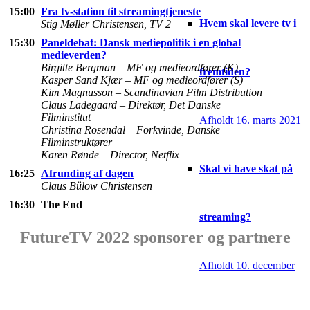
15:00
Fra tv-station til streamingtjeneste
Hvem skal levere tv i
Stig Møller Christensen, TV 2
15:30
Paneldebat: Dansk mediepolitik i en global
medieverden?
Birgitte Bergman – MF og medieordfører (K)
fremtiden?
Kasper Sand Kjær – MF og medieordfører (S)
Kim Magnusson – Scandinavian Film Distribution
Claus Ladegaard – Direktør, Det Danske
Filminstitut
Afholdt 16. marts 2021
Christina Rosendal – Forkvinde, Danske
Filminstruktører
Karen Rønde – Director, Netflix
Skal vi have skat på
16:25
Afrunding af dagen
Claus Bülow Christensen
16:30
The End
streaming?
FutureTV 2022 sponsorer og partnere
Afholdt 10. december