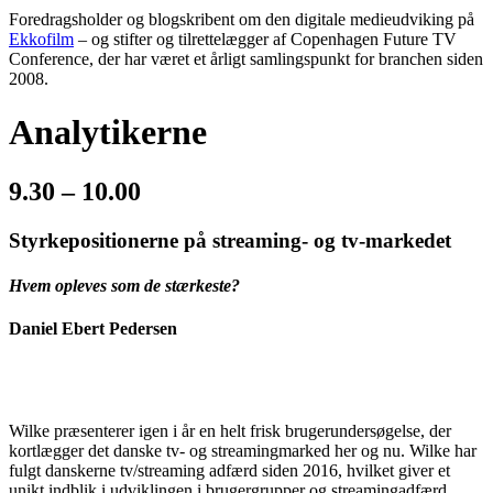
Foredragsholder og blogskribent om den digitale medieudviking på
Ekkofilm
– og stifter og tilrettelægger af Copenhagen Future TV
Conference, der har været et årligt samlingspunkt for branchen siden
2008.
Analytikerne
9.30 – 10.00
Styrkepositionerne på streaming- og tv-markedet
Hvem opleves som de stærkeste?
Daniel Ebert Pedersen
Wilke præsenterer igen i år en helt frisk brugerundersøgelse, der
kortlægger det danske tv- og streamingmarked her og nu. Wilke har
fulgt danskerne tv/streaming adfærd siden 2016, hvilket giver et
unikt indblik i udviklingen i brugergrupper og streamingadfærd.