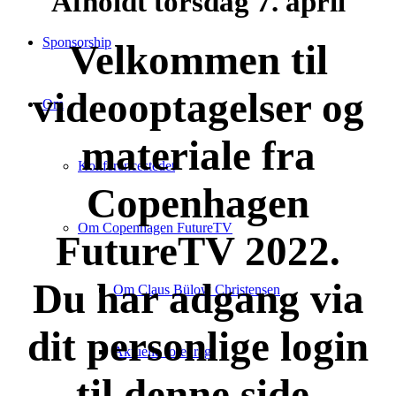
Afholdt torsdag 7. april
Sponsorship
Velkommen til
videooptagelser og
Om
materiale fra
Konferencestedet
Copenhagen
Om Copenhagen FutureTV
FutureTV 2022.
Du har adgang via
Om Claus Bülow Christensen
dit personlige login
Aktuelle foredrag
til denne side.