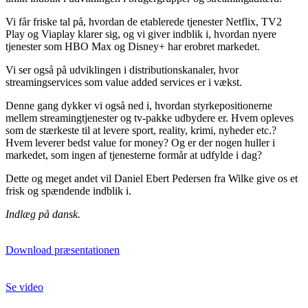
Vi får friske tal på, hvordan de etablerede tjenester Netflix, TV2
Play og Viaplay klarer sig, og vi giver indblik i, hvordan nyere
tjenester som HBO Max og Disney+ har erobret markedet.
Vi ser også på udviklingen i distributionskanaler, hvor
streamingservices som value added services er i vækst.
Denne gang dykker vi også ned i, hvordan styrkepositionerne
mellem streamingtjenester og tv-pakke udbydere er. Hvem opleves
som de stærkeste til at levere sport, reality, krimi, nyheder etc.?
Hvem leverer bedst value for money? Og er der nogen huller i
markedet, som ingen af tjenesterne formår at udfylde i dag?
Dette og meget andet vil Daniel Ebert Pedersen fra Wilke give os et
frisk og spændende indblik i.
Indlæg på dansk.
Download præsentationen
Se video