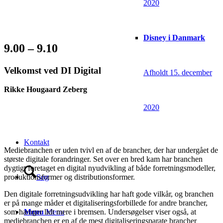
2020
Disney i Danmark
9.00 – 9.10
Velkomst ved DI Digital
Afholdt 15. december
Rikke Hougaard Zeberg
2020
Kontakt
Mediebranchen er uden tvivl en af de brancher, der har undergået de
største digitale forandringer. Set over en bred kam har branchen
dygtigt foretaget en digital nyudvikling af både forretningsmodeller,
Søg
produktionsformer og distributionsformer.
Den digitale forretningsudvikling har haft gode vilkår, og branchen
er på mange måder et digitaliseringsforbillede for andre brancher,
Menu
Menu
som hænger lidt mere i bremsen. Undersøgelser viser også, at
mediebranchen er en af de mest digitaliseringsparate brancher