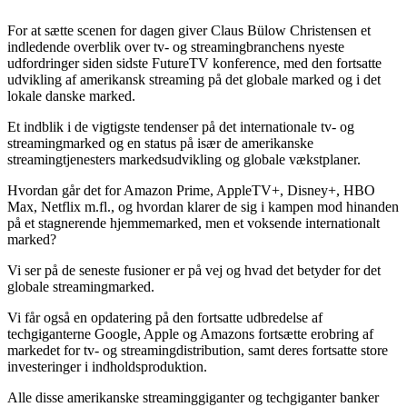
For at sætte scenen for dagen giver Claus Bülow Christensen et
indledende overblik over tv- og streamingbranchens nyeste
udfordringer siden sidste FutureTV konference, med den fortsatte
udvikling af amerikansk streaming på det globale marked og i det
lokale danske marked.
Et indblik i de vigtigste tendenser på det internationale tv- og
streamingmarked og en status på især de amerikanske
streamingtjenesters markedsudvikling og globale vækstplaner.
Hvordan går det for Amazon Prime, AppleTV+, Disney+, HBO
Max, Netflix m.fl., og hvordan klarer de sig i kampen mod hinanden
på et stagnerende hjemmemarked, men et voksende internationalt
marked?
Vi ser på de seneste fusioner er på vej og hvad det betyder for det
globale streamingmarked.
Vi får også en opdatering på den fortsatte udbredelse af
techgiganterne Google, Apple og Amazons fortsætte erobring af
markedet for tv- og streamingdistribution, samt deres fortsatte store
investeringer i indholdsproduktion.
Alle disse amerikanske streaminggiganter og techgiganter banker