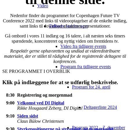
Video
Nedenfor finder du programmet for Copenhagen Future TV
Conference 2022 med links til videooptagelser af de enkelte indlæg,
samt links til download af talernes præsentationer.
Tidligere konferencer
Gå ombord i vores 11 indlæg og 16 talere, i alt næsten seks timers
spændende, koncentreret og nyttig viden om fremtidens tv.
Video fra tidligere events
Respektér gerne ophavsretten og undlad at videredistribuere
materialet, der er stillet til rådighed for de registrerede deltagere til
konferencen.
Program fra tidligere events
SE PROGRAMMET I OVERBLIK
Klik på indlæggene for at se udførlig beskrivelse.
Program for 24. april
8:30
Registrering og morgenmad
9:00
Velkomst ved DI Digital
Deltagerliste 2024
Rikke Hougaard Zeberg, DI Digital
9:10
Siden sidst
Claus Bülow Christensen
Program 2022 – 7. december
9:30
Styrkepositionerne på streaming- og tv-markedet