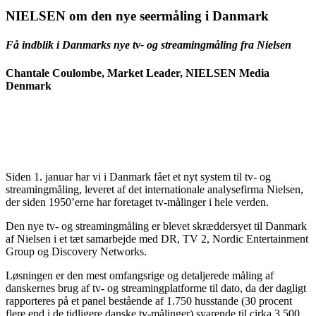
NIELSEN om den nye seermåling i Danmark
Få indblik i Danmarks nye tv- og streamingmåling fra Nielsen
Chantale Coulombe, Market Leader, NIELSEN Media
Denmark
Siden 1. januar har vi i Danmark fået et nyt system til tv- og
streamingmåling, leveret af det internationale analysefirma Nielsen,
der siden 1950’erne har foretaget tv-målinger i hele verden.
Den nye tv- og streamingmåling er blevet skræddersyet til Danmark
af Nielsen i et tæt samarbejde med DR, TV 2, Nordic Entertainment
Group og Discovery Networks.
Løsningen er den mest omfangsrige og detaljerede måling af
danskernes brug af tv- og streamingplatforme til dato, da der dagligt
rapporteres på et panel bestående af 1.750 husstande (30 procent
flere end i de tidligere danske tv-målinger) svarende til cirka 3.500