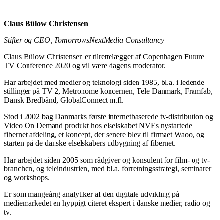
Claus Bülow Christensen
Stifter og CEO, TomorrowsNextMedia Consultancy
Claus Bülow Christensen er tilrettelægger af Copenhagen Future
TV Conference 2020 og vil være dagens moderator.
Har arbejdet med medier og teknologi siden 1985, bl.a. i ledende
stillinger på TV 2, Metronome koncernen, Tele Danmark, Framfab,
Dansk Bredbånd, GlobalConnect m.fl.
Stod i 2002 bag Danmarks første internetbaserede tv-distribution og
Video On Demand produkt hos elselskabet NVEs nystartede
fibernet afdeling, et koncept, der senere blev til firmaet Waoo, og
starten på de danske elselskabers udbygning af fibernet.
Har arbejdet siden 2005 som rådgiver og konsulent for film- og tv-
branchen, og teleindustrien, med bl.a. forretningsstrategi, seminarer
og workshops.
Er som mangeårig analytiker af den digitale udvikling på
mediemarkedet en hyppigt citeret ekspert i danske medier, radio og
tv.