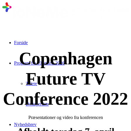
Forside
Copenhagen
Program fra 10. marts 2026
Future TV
Talere
Conference 2022
Deltagerliste
Præsentationer og video fra konferencen
Nyhedsbrev