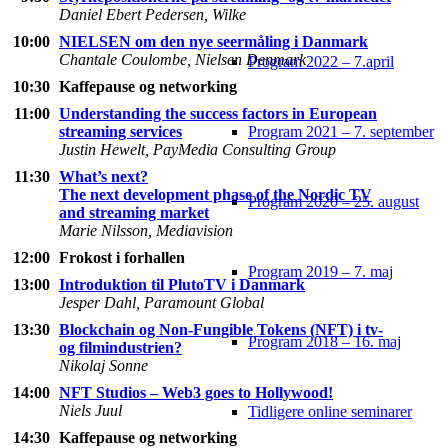
Daniel Ebert Pedersen, Wilke
10:00
NIELSEN om den nye seermåling i Danmark
Chantale Coulombe, Nielsen Denmark
Program 2022 – 7.april
10:30
Kaffepause og networking
11:00
Understanding the success factors in European
Program 2021 – 7. september
streaming services
Justin Hewelt, PayMedia Consulting Group
11:30
What’s next?
The next development phase of the Nordic TV
Program 2020 – 25. august
and streaming market
Marie Nilsson, Mediavision
12:00
Frokost i forhallen
Program 2019 – 7. maj
13:00
Introduktion til PlutoTV i Danmark
Jesper Dahl, Paramount Global
13:30
Blockchain og Non-Fungible Tokens (NFT) i tv-
Program 2018 – 16. maj
og filmindustrien?
Nikolaj Sonne
14:00
NFT Studios – Web3 goes to Hollywood!
Niels Juul
Tidligere online seminarer
14:30
Kaffepause og networking